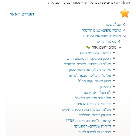
Skip to main content
Skip to search
Home
»
מאמרים שפורסמו על ידינו
»
מאמרי מסים וחשבונאות
You are here
תפריט ראשי
הבלוג שלנו
ארכיון טיפים- שנים קודמות
מאמרים שפורסמו על ידינו
מאמרי הדרכה
מסים וחשבונאות
רכישת נשק ודיני המס
חסכון מס בלמידת מקצוע חדש
מע"מ ואינטרנט- מקרים מיוחדים
על הריצה לקראת השווי ההוגן
פק' מ"ה ועליסה מבעד למראה
תכנון קצבת זקנה מב"ל
בתיאבון
לא נשליך את יהבנו
פס"ד ורד פרי- מה הלאה?
ורד פרי- הצעדים הבאים
מע"מ תשומות מול תכלית החקיקה
נישואין כגרלה מוצלחת
קריאת דו"חות כספיים וה IFRS
דו"חות שנתיים- רלוונטים?
מכתב גלוי לנשיא לר"ח