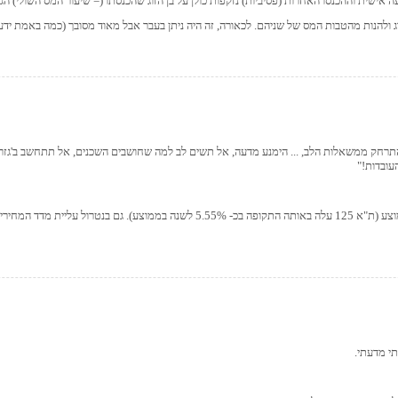
 אישית וההכנסו האחרות (פסיביות) נזקפות כולן על בן הזוג שהכנסתו (= שיעור המס השולי) הגב
ת? התרחק ממשאלות הלב, ... הימנע מדעה, אל תשים לב למה שחושבים השכנים, אל תתחשב ב'גזר ה
עובדות!"
תי מדעתי.