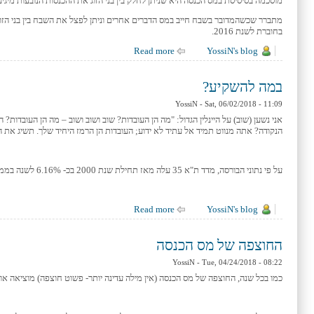
מוסכמה בסיסיסת במס הכנסה היא שניתן לחלק בין בני הזוג את ההכנסות הנובעות מיגיעה
בחוברת לשנת 2016.
YossiN's blog
about פיצול שבח בין בני הזוג
Read more
במה להשקיע?
YossiN
- Sat, 06/02/2018 - 11:09
אני נשען (שוב) על היינלין הגדול: "מה הן העובדות? שוב ושוב ושוב – מה הן העובדו
הנקודה? אתה מנווט תמיד אל עתיד לא ידוע; העובדות הן הרמז היחיד שלך. תשיג את ה
על פי נתוני הבורסה, מדד ת"א 35 עלה מאז תחילת שנת 2000 בכ- 6.16% לשנה בממוצע (ת"א 125 עלה באותה התקופה בכ- 5.55% לשנה בממוצע). גם בנטרול עליית מדד המחירים (1.491% לשנה בממוצע), אנו נשארים עם תשואה מרשימה למדי.
YossiN's blog
about במה להשקיע?
Read more
החוצפה של מס הכנסה
YossiN
- Tue, 04/24/2018 - 08:22
כמו בכל שנה, החוצפה של מס הכנסה (אין מילה עדינה יותר- פשוט חוצפה) מוציאה או