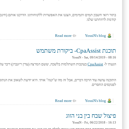
בתור רואי חשבון תמים ותמימים, הצגנו את האפשרות ללקוחותינו. הדרכנו אותם (חינם!
קודמת לרווחתנו שלנו.
YossiN's blog
about בעל עסק זעיר- צרות לא זעירות בכלל
Read more
תוכנת CpaAssist- ביקורת משתמש
YossiN
- Sat, 09/14/2019 - 08:16
הגעתי ל-
CpaAssist
בעקבות השתלמות בלשכה, ששם המרצה (עדין ריזנברג) דיבר ע
התוכנה עושה עוד הרבה דברים, אבל זה מה ש"קנה" אותי. היא יודעת לשאוב את הנתו
לפנקסים החסרים.
YossiN's blog
about תוכנת CpaAssist- ביקורת משתמש
Read more
פיצול שבח בין בני הזוג
YossiN
- Fri, 06/22/2018 - 16:13