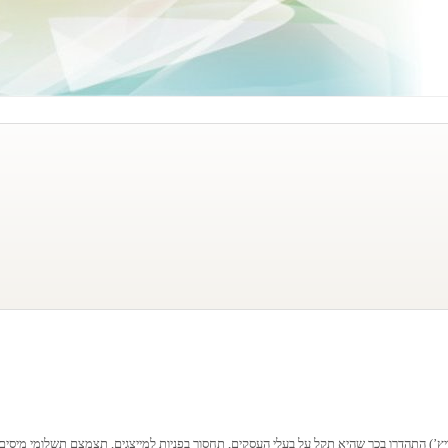
ץ’) התהדרו בכך שהיא תקל על בעלי העסקים, תחסוך בפניות למייצגים, תצמצם תשלומי מיסים ו