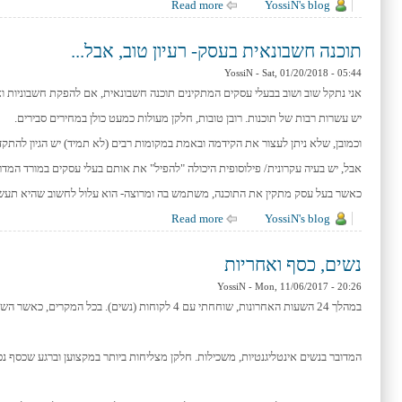
YossiN's blog
about שיעור הגרים בשכירות- נתונים מבלבלים
Read more
תוכנה חשבונאית בעסק- רעיון טוב, אבל...
YossiN
- Sat, 01/20/2018 - 05:44
אני נתקל שוב ושוב בבעלי עסקים המתקינים תוכנה חשבונאית, אם להפקת חשבוניות וא
יש עשרות רבות של תוכנות. רובן טובות, חלקן מעולות כמעט כולן במחירים סבירים.
וכמובן, שלא ניתן לעצור את הקידמה ובאמת במקומות רבים (לא תמיד) יש הגיון להתק
אבל, יש בעיה עקרונית/ פילוסופית היכולה "להפיל" את אותם בעלי עסקים במורד המדר
כאשר בעל עסק מתקין את התוכנה, משתמש בה ומרוצה- הוא עלול לחשוב שהיא תעשה 
YossiN's blog
about תוכנה חשבונאית בעסק- רעיון טוב, אבל...
Read more
נשים, כסף ואחריות
YossiN
- Mon, 11/06/2017 - 20:26
במהלך 24 השעות האחרונות, שוחחתי עם 4 לקוחות (נשים). בכל המקרים, כאשר השיחה הגיעה לכסף (מסים/ הפקדות פנסיוניות וכד’) הן קיבלו את המבט המזוגג הזה וראיתי שהן פשוט לא שומעות אותי יותר והתנתקו. חלקן אמר משהו כמו "זה משהו שבעלי מטפל בו".
המדובר בנשים אינטליגנטיות, משכילות. חלקן מצליחות ביותר במקצוען וברגע שכסף נ