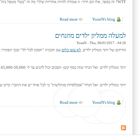
WTF? זה כספך, אלו הם חייך- זו אמורה להיות אחריות שלך! מה זה "בעלי מטפל בזה"? נגיד והוא מטפל בזה, לא אמורה להיות לך ידיעה בסיסית, “בגדול" על מה שיש והיכן?
YossiN's blog
about נשים, כסף ואחריות
Read more
למעלה ממליון ילדים מוזנחים
YossiN
- Thu, 06/01/2017 - 04:26
הוריהם של יותר ממליון ילדים,
לא עשו כלום
עם תוכנית "חסכון לכל ילד" ובכך הפקירו
יותר ממליון ילדים. ואל תגידו שזה כסף קטן- הסכום יכול להגיע עד ל- 45,000-50,000 ₪ לילד שנולד היום.
יותר ממליון ילדים. ואל תגידו "אוכלוסיות מוחלשות" כי לכל אחד יש את החבר/ קרוב שמ
YossiN's blog
about למעלה ממליון ילדים מוזנחים
Read more
Pages