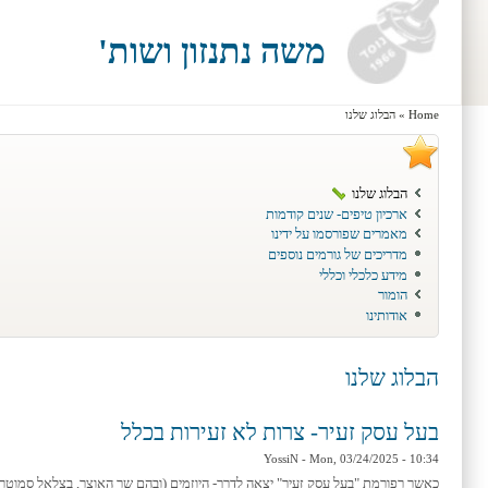
Skip to main content
Skip to search
משה נתנזון ושות'
Home
»
הבלוג שלנו
You are here
הבלוג שלנו
ארכיון טיפים- שנים קודמות
מאמרים שפורסמו על ידינו
מדריכים של גורמים נוספים
מידע כלכלי וכללי
הומור
אודותינו
הבלוג שלנו
בעל עסק זעיר- צרות לא זעירות בכלל
YossiN
- Mon, 03/24/2025 - 10:34
כאשר רפורמת "בעל עסק זעיר" יצאה לדרך- היוזמים (ובהם שר האוצר, בצלאל סמוטרי