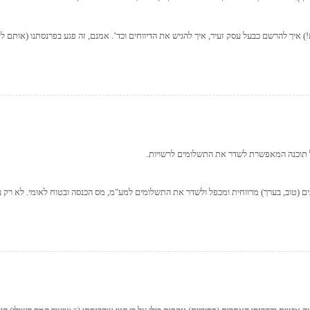
) איך להרשם כבעל עסק זעיר, איך להגיש את הדיווחים וכד’. אמנם, זה פגע בפרנסתנו (אותם לק
ל תוכנה המאפשרת לשדר את התשלומים לרשויות.
נים (טוב, בערך) מרווחית ומכפל ולשדר את התשלומים למע"מ, מס הכנסה ובטוח לאומי. לא רק