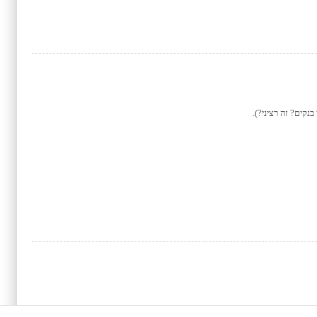
קים? זה רציני?).