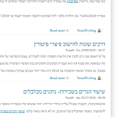
כמו בכל שנה, הרשות
מפרסמת
את עובדת קיום לשכות ההדרכה לציבור שיסייעו לו במילוי הד
אמרתי 14/6/2018? נכון חלקית בלבד. לתל אביבים הלשכה תמשיך לעבוד עד 19/7/2018. יותר מחודש אחרי שבני ישראל יקבלו דלתות נעולות.
YossiN's blog
about החוצפה של מס הכנסה
Read more
דרכים שונות לחישוב פיצויי פיטורין
YossiN
- Fri, 03/09/2018 - 20:37
על פי האופן שבו ניתן להבין את הוראות הפנסיה חובה לשכירים, עצם ההפרשה של 6% בגין מרכיב הפיצויים לקרן הפנסיה יוצר סעיף 14 לגבי 72% (6/8.333) מהשכר. יצויין כי עדיין אין פסקי דין מנחים בתחום כך שייתכן ובסיכומו של דבר הכללים יהיו אחרים.
מה שמאפיין את סעיף 14 הוא העברת הסיכונים והסיכויים בגין הפיצויי הפיטורין מהמעביד אל העובד.
בפועל, גם מאחר ושיעור ההפקדה עד 2014 היה נמוך יותר וגם (או בעיקר) מסיבות של נוחות ונוהג- מעסיקים רבים עושים את החישוב על מלוא הפיצויים בניכוי מה שנצבר בקרן הפנסיה.
YossiN's blog
about דרכים שונות לחישוב פיצויי פיטורין
Read more
שיעור הגרים בשכירות- נתונים מבלבלים
YossiN
- Sat, 02/17/2018 - 09:39
אינטואיטיבית, חשבתי שבגלל עליית מחירי הדירות- יותר אנשים יגורו בשכירות מאשר ב
להפתעתי, כאשר מסתכלים על הנתונים, זה לא נראה מאוד בולט.
שיעור הגרים בשכירו