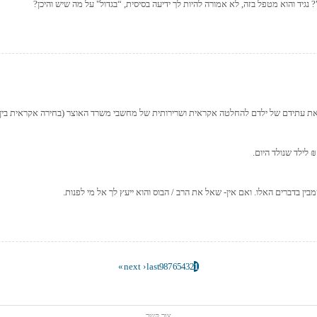
 את עתידם של ילדם להחלטה אקראית ושרירותית של מחשבי משרד האוצר (בחירה אקראית בין בנ
בין בדברים האלו. ואם אין- שאל את הרב / הבוס והוא ייעץ לך אל מי לפנות.
next ›
last »
9
8
7
6
5
4
3
2
1
צור קשר