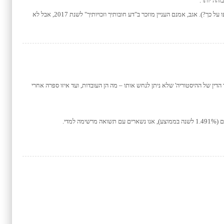
והה יותר.
מתברר שכשהמדובר בשבח חייב במס הדברים אחרים וניתן לפצל את השבח בין בני הזוג ולהנות מהטבות המס של שניהם. לכאורה, זה היה ניתן בעבר אבל מאוד מסובך (כמה באמת ידעו על כך?). אגב, אמנם העניין מוזכר ב"דע חובותיך וזכויותיך" לשנת 2017, אבל לא
דין של ההיסטוריה' שלא ניתן לנחש אותו – מה הן העובדות, ועד איזו ספרה אחרי